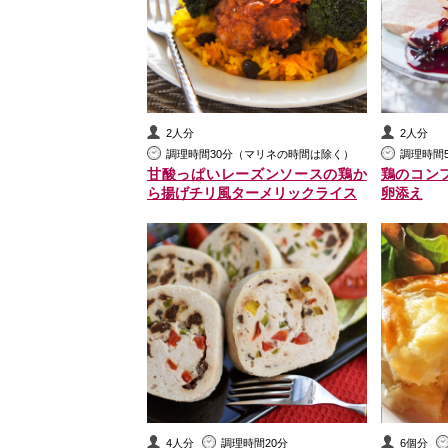
2人分
2人分
調理時間30分（マリネの時間は除く）
調理時間
甘酸っぱいレーズンソースの鶏か
鶏のコン
ら揚げチリ風ターメリックライス
卵添え
4人分
調理時間20分
6個分