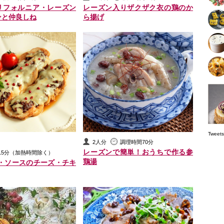
リフォルニア・レーズン
レーズン入りザクザク衣の鶏のか
ンと仲良しね
ら揚げ
Tw
2人分
調理時間70分
レーズンで簡単！おうちで作る参
15分（加熱時間除く）
鶏湯
ン・ソースのチーズ・チキ