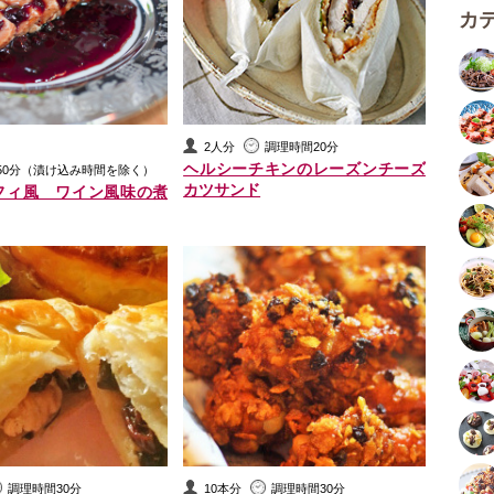
カ
2人分
調理時間20分
ヘルシーチキンのレーズンチーズ
50分（漬け込み時間を除く）
カツサンド
フィ風 ワイン風味の煮
調理時間30分
10本分
調理時間30分