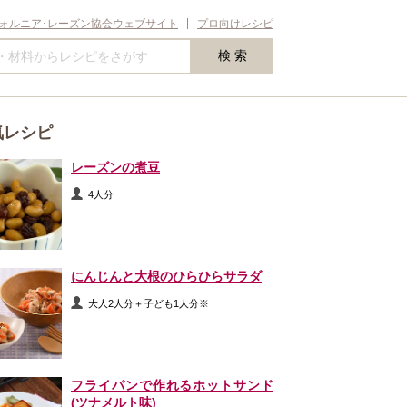
ォルニア･レーズン協会ウェブサイト
プロ向けレシピ
気レシピ
レーズンの煮豆
4人分
にんじんと大根のひらひらサラダ
大人2人分＋子ども1人分※
フライパンで作れるホットサンド
(ツナメルト味)