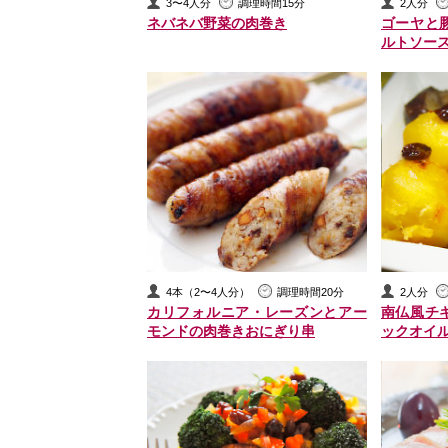
3〜4人分
調理時間15分
2人分
ネバネバ野菜の肉巻き
ゴーヤと
ルトソー
4本（2〜4人分）
調理時間20分
2人分
カリフォルニア・レーズンとアー
南仏風チ
モンドの肉巻きおにぎり串
ックオイ