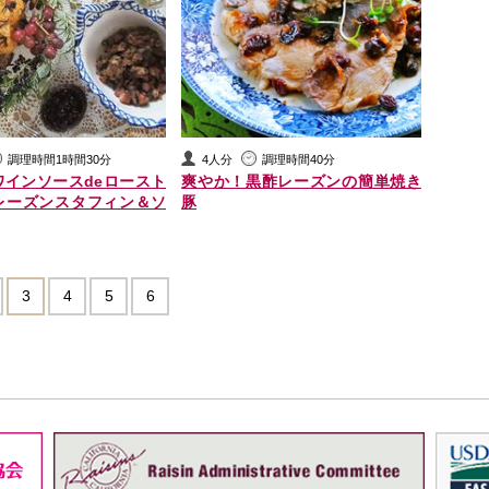
調理時間1時間30分
4人分
調理時間40分
ワインソースdeロースト
爽やか！黒酢レーズンの簡単焼き
レーズンスタフィン＆ソ
豚
3
4
5
6