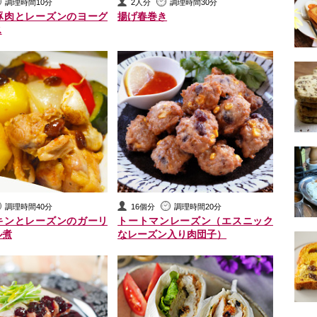
調理時間10分
2人分
調理時間30分
豚肉とレーズンのヨーグ
揚げ春巻き
ス
調理時間40分
16個分
調理時間20分
キンとレーズンのガーリ
トートマンレーズン（エスニック
ル煮
なレーズン入り肉団子）