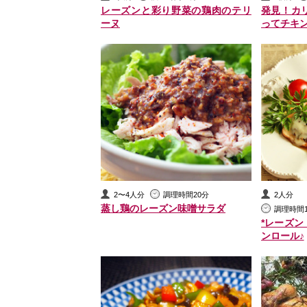
レーズンと彩り野菜の鶏肉のテリ
発見！カ
ーヌ
ってチキ
2〜4人分
調理時間20分
2人分
蒸し鶏のレーズン味噌サラダ
調理時間
*レーズ
ンロール♪