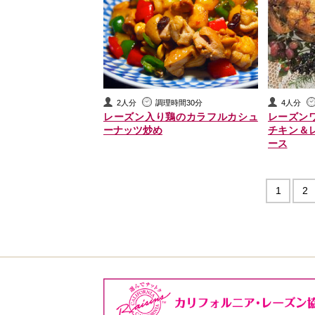
2人分
調理時間30分
4人分
レーズン入り鶏のカラフルカシュ
レーズン
ーナッツ炒め
チキン＆
ース
1
2