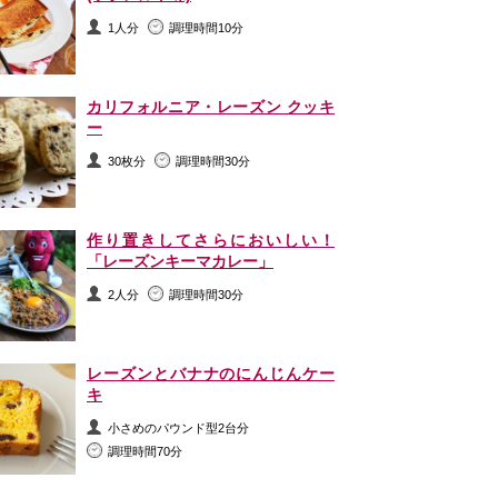
1人分
調理時間10分
カリフォルニア・レーズン クッキ
ー
30枚分
調理時間30分
作り置きしてさらにおいしい！
「レーズンキーマカレー」
2人分
調理時間30分
レーズンとバナナのにんじんケー
キ
小さめのパウンド型2台分
調理時間70分