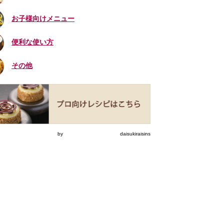
お子様向けメニュー
便利な使い方
その他
eets by daisukiraisins