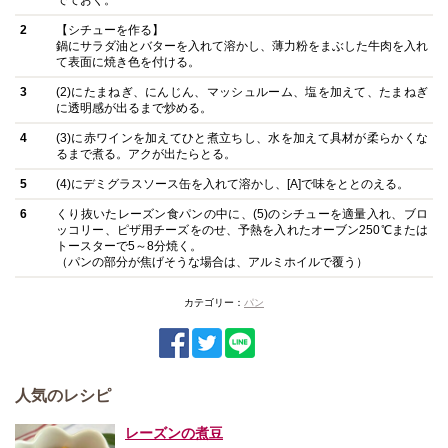
でておく。
2
【シチューを作る】
鍋にサラダ油とバターを入れて溶かし、薄力粉をまぶした牛肉を入れ
て表面に焼き色を付ける。
3
(2)にたまねぎ、にんじん、マッシュルーム、塩を加えて、たまねぎ
に透明感が出るまで炒める。
4
(3)に赤ワインを加えてひと煮立ちし、水を加えて具材が柔らかくな
るまで煮る。アクが出たらとる。
5
(4)にデミグラスソース缶を入れて溶かし、[A]で味をととのえる。
6
くり抜いたレーズン食パンの中に、(5)のシチューを適量入れ、ブロ
ッコリー、ピザ用チーズをのせ、予熱を入れたオーブン250℃または
トースターで5～8分焼く。
（パンの部分が焦げそうな場合は、アルミホイルで覆う）
カテゴリー：
パン
人気のレシピ
レーズンの煮豆