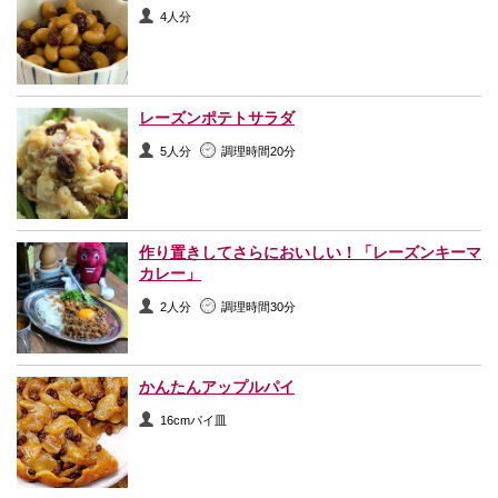
4人分
レーズンポテトサラダ
5人分
調理時間20分
作り置きしてさらにおいしい！「レーズンキーマ
カレー」
2人分
調理時間30分
かんたんアップルパイ
16cmパイ皿