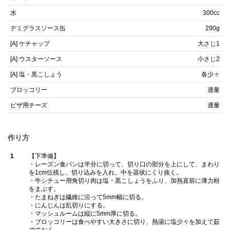
水
300cc
デミグラスソース缶
290g
[A] ケチャップ
大さじ1
[A] ウスターソース
小さじ2
[A] 塩・黒こしょう
各少々
ブロッコリー
適量
ピザ用チーズ
適量
作り方
1
【下準備】
・レーズン食パンは半分に切って、切り口の部分を上にして、まわり
を1cm位残し、切り込みを入れ、中を器状にくり抜く。
・牛シチュー用角切り肉は塩・黒こしょうをふり、加熱直前に薄力粉
をまぶす。
・たまねぎは繊維に沿って5mm幅に切る。
・にんじんは乱切りにする。
・マッシュルームは縦に5mm厚に切る。
・ブロッコリーは食べやすい大きさに切り、熱湯に塩少々を加えて茹