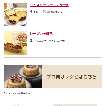
ウイスキーレーズンケーキ
6個分
調理時間50分
レーズンそぼろ
大人2人分＋子ども1人分※
Tweets by daisukiraisins