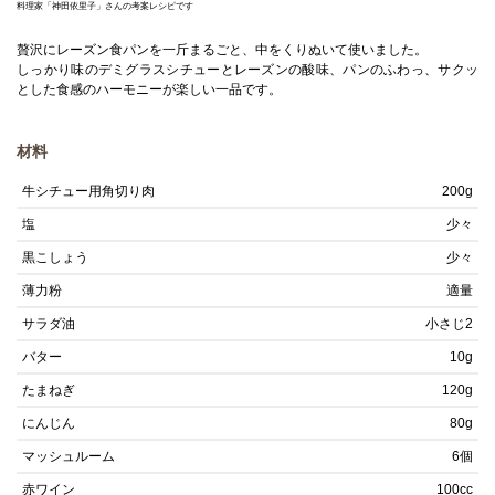
料理家「神田依里子」さんの考案レシピです
贅沢にレーズン食パンを一斤まるごと、中をくりぬいて使いました。
しっかり味のデミグラスシチューとレーズンの酸味、パンのふわっ、サクッ
とした食感のハーモニーが楽しい一品です。
材料
牛シチュー用角切り肉
200g
塩
少々
黒こしょう
少々
薄力粉
適量
サラダ油
小さじ2
バター
10g
たまねぎ
120g
にんじん
80g
マッシュルーム
6個
赤ワイン
100cc