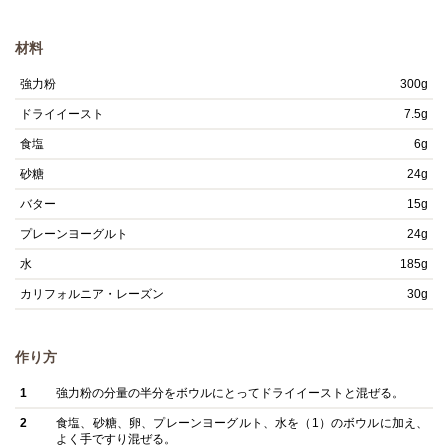
材料
強力粉
300g
ドライイースト
7.5g
食塩
6g
砂糖
24g
バター
15g
プレーンヨーグルト
24g
水
185g
カリフォルニア・レーズン
30g
作り方
1
強力粉の分量の半分をボウルにとってドライイーストと混ぜる。
2
食塩、砂糖、卵、プレーンヨーグルト、水を（1）のボウルに加え、
よく手ですり混ぜる。