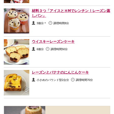
材料３つ「アイスとＨⅯでレンチン！レーズン蒸
しパン」
3個分＊
調理時間8分
ウイスキーレーズンケーキ
6個分
調理時間50分
レーズンとバナナのにんじんケーキ
小さめのパウンド型2台分
調理時間70分