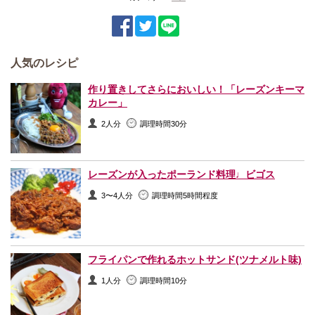
人気のレシピ
作り置きしてさらにおいしい！「レーズンキーマ
カレー」
2人分
調理時間30分
レーズンが入ったポーランド料理♩ビゴス
3〜4人分
調理時間5時間程度
フライパンで作れるホットサンド(ツナメルト味)
1人分
調理時間10分