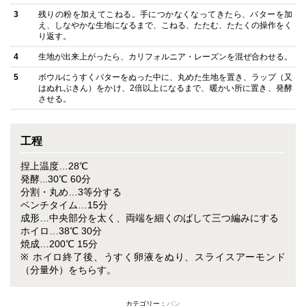
3
残りの粉を加えてこねる。手につかなくなってきたら、バターを加
え、しなやかな生地になるまで、こねる、たたむ、たたくの操作をく
り返す。
4
生地が出来上がったら、カリフォルニア・レーズンを混ぜ合わせる。
5
ボウルにうすくバターをぬった中に、丸めた生地を置き、ラップ（又
はぬれぶきん）をかけ、2倍以上になるまで、暖かい所に置き、発酵
させる。
工程
捏上温度…28℃
発酵...30℃ 60分
分割・丸め…3等分する
ベンチタイム…15分
成形…中央部分を太く、両端を細くのばして三つ編みにする
ホイロ…38℃ 30分
焼成…200℃ 15分
※ ホイロ終了後、うすく卵液をぬり、スライスアーモンド
（分量外）をちらす。
カテゴリー：
パン