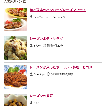
人気のレシピ
鶏と豆腐のハンバーグレーズンソース
大人2人分＋子ども1人分※
レーズンポテトサラダ
5人分
調理時間20分
レーズンが入ったポーランド料理♩ビゴス
3〜4人分
調理時間5時間程度
レーズンの煮豆
4人分