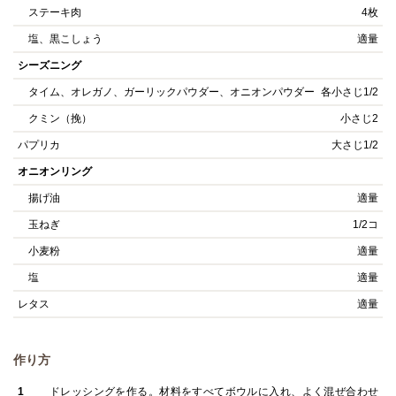
ステーキ肉
4枚
塩、黒こしょう
適量
シーズニング
タイム、オレガノ、ガーリックパウダー、オニオンパウダー
各小さじ1/2
クミン（挽）
小さじ2
パプリカ
大さじ1/2
オニオンリング
揚げ油
適量
玉ねぎ
1/2コ
小麦粉
適量
塩
適量
レタス
適量
作り方
1
ドレッシングを作る。材料をすべてボウルに入れ、よく混ぜ合わせ