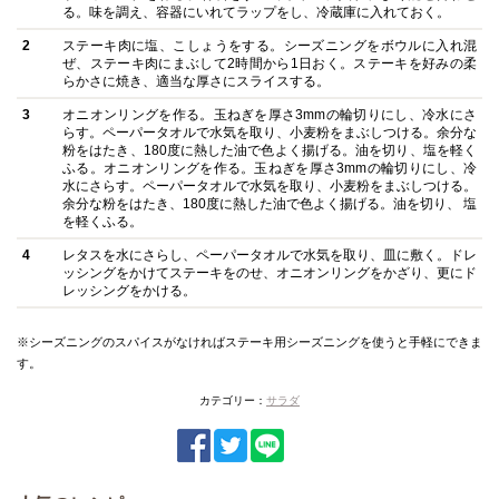
る。味を調え、容器にいれてラップをし、冷蔵庫に入れておく。
2
ステーキ肉に塩、こしょうをする。シーズニングをボウルに入れ混
ぜ、ステーキ肉にまぶして2時間から1日おく。ステーキを好みの柔
らかさに焼き、適当な厚さにスライスする。
3
オニオンリングを作る。玉ねぎを厚さ3mmの輪切りにし、冷水にさ
らす。ペーパータオルで水気を取り、小麦粉をまぶしつける。余分な
粉をはたき、180度に熱した油で色よく揚げる。油を切り、塩を軽く
ふる。オニオンリングを作る。玉ねぎを厚さ3mmの輪切りにし、冷
水にさらす。ペーパータオルで水気を取り、小麦粉をまぶしつける。
余分な粉をはたき、180度に熱した油で色よく揚げる。油を切り、 塩
を軽くふる。
4
レタスを水にさらし、ペーパータオルで水気を取り、皿に敷く。ドレ
ッシングをかけてステーキをのせ、オニオンリングをかざり、更にド
レッシングをかける。
※シーズニングのスパイスがなければステーキ用シーズニングを使うと手軽にできま
す。
カテゴリー：
サラダ