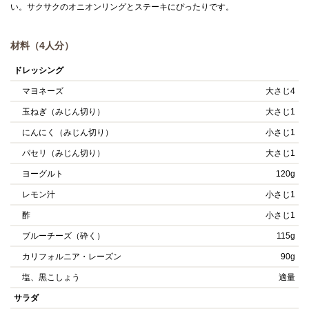
い。サクサクのオニオンリングとステーキにぴったりです。
材料（4人分）
ドレッシング
マヨネーズ
大さじ4
玉ねぎ（みじん切り）
大さじ1
にんにく（みじん切り）
小さじ1
パセリ（みじん切り）
大さじ1
ヨーグルト
120g
レモン汁
小さじ1
酢
小さじ1
ブルーチーズ（砕く）
115g
カリフォルニア・レーズン
90g
塩、黒こしょう
適量
サラダ