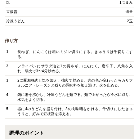
塩
1つまみ
豆板醤
適量
冷凍うどん
2玉
作り方
1
長ねぎ、にんにくは粗いミジン切りにする。きゅうりは千切りにす
る。
2
フライパンにサラダ油と1の長ネギ、にんにく、唐辛子、八角を入
れ、弱火で3〜4分炒める。
3
2に豚粗挽肉と塩を加え、強火で炒める。肉の色が変わったらカリフ
ォルニア・レーズンと残りの調味料を加え混ぜ、火を止める。
4
鍋に湯を沸かし、冷凍うどんを茹でる。茹で上がったら冷水に取り、
水気をよく切る。
5
器に4のうどんを盛り付け、3の肉味噌をかける。千切りにしたきゅ
うりと、好みで豆板醤を添える。
調理のポイント