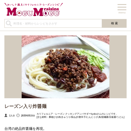
menu
レーズン入り炸醤麺
カリフォルニア・レーズン クッキングアンバサダーkyokoさんのレシピです。
2人分
調理時間15分
[主な材料：豚粗ひき肉/きゅうり/長ねぎ/唐辛子/にんにく/八角/甜麺醤/豆板醤/うどん]
台湾の絶品炸醤麺を再現。