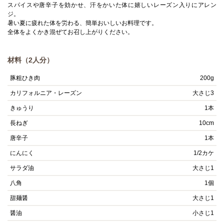
スパイスや唐辛子を効かせ、汗をかいた体に嬉しいレーズン入りにアレン
ジ。
暑い夏に疲れた体を労わる、簡単おいしいお料理です。
全体をよくかき混ぜてお召し上がりください。
材料（2人分）
豚粗ひき肉
200g
カリフォルニア・レーズン
大さじ3
きゅうり
1本
長ねぎ
10cm
唐辛子
1本
にんにく
1/2カケ
サラダ油
大さじ1
八角
1個
甜麺醤
大さじ1
醤油
小さじ1