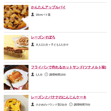
かんたんアップルパイ
16cmパイ皿
レーズンそぼろ
大人2人分＋子ども1人分※
フライパンで作れるホットサンド(ツナメルト味)
1人分
調理時間10分
レーズンとバナナのにんじんケーキ
小さめのパウンド型2台分
調理時間70分