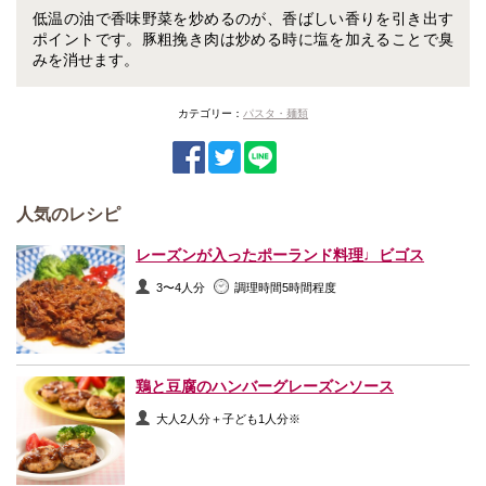
低温の油で香味野菜を炒めるのが、香ばしい香りを引き出す
ポイントです。豚粗挽き肉は炒める時に塩を加えることで臭
みを消せます。
カテゴリー：
パスタ・麺類
人気のレシピ
レーズンが入ったポーランド料理♩ビゴス
3〜4人分
調理時間5時間程度
鶏と豆腐のハンバーグレーズンソース
大人2人分＋子ども1人分※