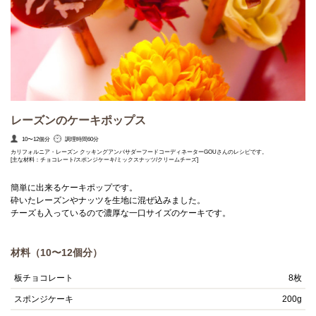
レーズンのケーキポップス
10〜12個分
調理時間60分
カリフォルニア・レーズン クッキングアンバサダーフードコーディネーターGOUさんのレシピです。
[主な材料：チョコレート/スポンジケーキ/ミックスナッツ/クリームチーズ]
簡単に出来るケーキポップです。
砕いたレーズンやナッツを生地に混ぜ込みました。
チーズも入っているので濃厚な一口サイズのケーキです。
材料（10〜12個分）
板チョコレート
8枚
スポンジケーキ
200g