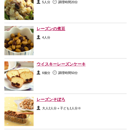
5人分
調理時間20分
レーズンの煮豆
4人分
ウイスキーレーズンケーキ
6個分
調理時間50分
レーズンそぼろ
大人2人分＋子ども1人分※