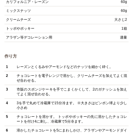
カリフォルニア・レーズン
60g
ミックスナッツ
60g
クリームチーズ
大さじ2
トッポやポッキー
1箱
アラザン等デコレーション用
適量
作り方
1
レーズンとくるみやアーモンドなどのナッツを細かく砕く。
2
チョコレートを電子レンジで溶かし、クリームチーズを加えてよく混
ぜ合わせる。
3
市販のスポンジケーキを手でこまくかくして、2のガナッシュを加え
てよく混ぜ合わせる。
4
3を手で丸めて冷蔵庫で15分冷ます。 ※大きさはピンポン球より少し
小さめ
5
チョコレートを溶かす。 トッポやポッキーの先に溶かしたチョコレ
ートを付け4に刺し、冷蔵庫で5分冷ます。
6
溶かしたチョコレートを5にまわしかけ、アラザンやアーモンドダイ