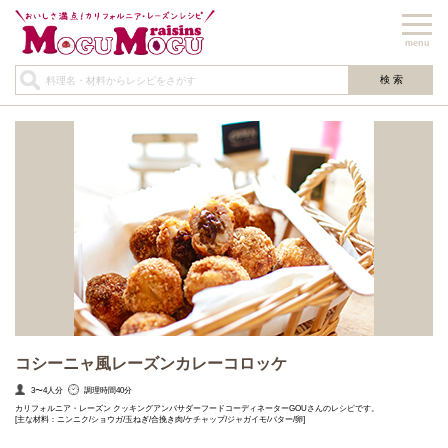
menu
コシーニャ風レーズンカレーコロッケ
3〜4人分
調理時間40分
カリフォルニア・レーズン クッキングアンバサダーフードコーディネーターGOUさんのレシピです。
[主な材料：ニンニク/ショウガ/玉ねぎ/合挽き肉/ケチャップ/ジャガイモ/バター/卵]