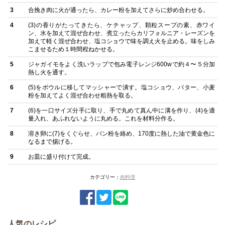
3
合挽き肉に火が通ったら、カレー粉を加えてさらに炒め合わせる。
4
(3)の香りがたってきたら、ケチャップ、顆粒スープの素、赤ワイ
ン、水を加えて混ぜ合わせ、煮立ったらカリフォルニア・レーズンを
加えて軽く混ぜ合わせ、塩コショウで味を調え火を止める。味をしみ
こませるため１時間程ねかせる。
5
ジャガイモをよく洗いラップで包み電子レンジ600wで約４〜５分加
熱し火を通す。
6
(5)をボウルに移してマッシャーで潰す。塩コショウ、バター、小麦
粉を加えてよく混ぜ合わせ粗熱を取る。
7
(6)を一口サイズ分手に取り、手で丸めて真ん中に溝を作り、(4)を適
量入れ、あふれないように丸める。これを材料分作る。
8
溶き卵に(7)をくぐらせ、パン粉を絡め、170度に熱した油で黄金色に
なるまで揚げる。
9
お皿に盛り付けて完成。
カテゴリー：
肉料理
人気のレシピ