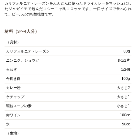
カリフォルニア・レーズンをふんだんに使ったドライカレーをマッシュにし
たジャガイモで包んだコシーニャ風コロッケです。一口サイズで食べられ
て、ビールとの相性抜群です。
材料（3〜4人分）
（具材）
カリフォルニア・レーズン
80g
ニンニク、ショウガ
各1/2片
玉ねぎ
1/2個
合挽き肉
100g
カレー粉
大さじ2
ケチャップ
大さじ1
顆粒スープの素
小さじ1
赤ワイン
100cc
水
50cc
（生地）