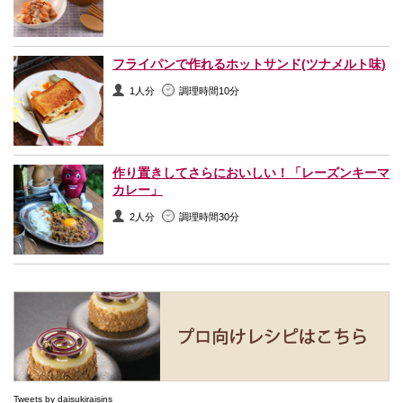
フライパンで作れるホットサンド(ツナメルト味)
1人分
調理時間10分
作り置きしてさらにおいしい！「レーズンキーマ
カレー」
2人分
調理時間30分
Tweets by daisukiraisins