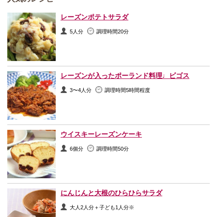
レーズンポテトサラダ
5人分
調理時間20分
レーズンが入ったポーランド料理♩ビゴス
3〜4人分
調理時間5時間程度
ウイスキーレーズンケーキ
6個分
調理時間50分
にんじんと大根のひらひらサラダ
大人2人分＋子ども1人分※