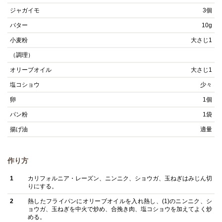
ジャガイモ
3個
バター
10g
小麦粉
大さじ1
（調理）
オリーブオイル
大さじ1
塩コショウ
少々
卵
1個
パン粉
1袋
揚げ油
適量
作り方
1
カリフォルニア・レーズン、ニンニク、ショウガ、玉ねぎはみじん切
りにする。
2
熱したフライパンにオリーブオイルを入れ熱し、(1)のニンニク、シ
ョウガ、玉ねぎを中火で炒め、合挽き肉、塩コショウを加えてよく炒
める。