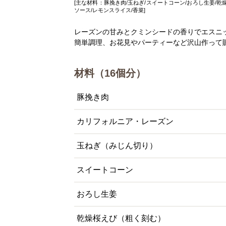
[主な材料：豚挽き肉/玉ねぎ/スイートコーン/おろし生姜/乾
ソース/レモンスライス/香菜]
レーズンの甘みとクミンシードの香りでエスニ
簡単調理、お花見やパーティーなど沢山作って
材料（16個分）
豚挽き肉
カリフォルニア・レーズン
玉ねぎ（みじん切り）
スイートコーン
おろし生姜
乾燥桜えび（粗く刻む）