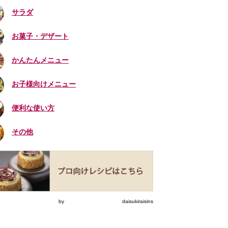
サラダ
お菓子・デザート
かんたんメニュー
お子様向けメニュー
便利な使い方
その他
eets by daisukiraisins