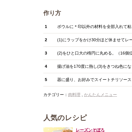
作り方
1
ボウルに＊印以外の材料を全部入れて粘
2
(1)にラップをかけ30分ほど休ませて
3
(2)をひと口大の楕円に丸める。（16個
4
揚げ油を170度に熱し(3)をきつね色に
5
器に盛り、お好みでスイートチリソース
カテゴリー：
肉料理
,
かんたんメニュー
人気のレシピ
レーズンそぼろ