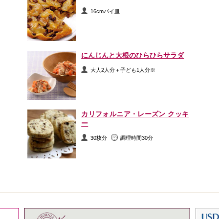
16cmパイ皿
にんじんと大根のひらひらサラダ
大人2人分＋子ども1人分※
カリフォルニア・レーズン クッキ
ー
30枚分
調理時間30分