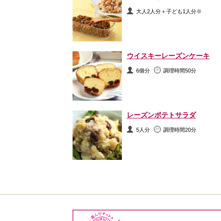
大人2人分＋子ども1人分※
ウイスキーレーズンケーキ
6個分
調理時間50分
レーズンポテトサラダ
5人分
調理時間20分