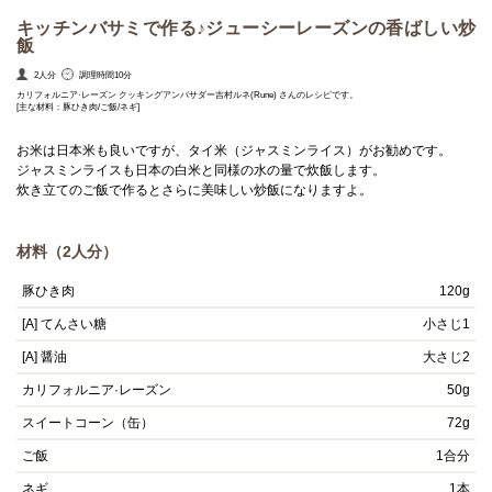
キッチンバサミで作る♪ジューシーレーズンの香ばしい炒
飯
2人分
調理時間10分
カリフォルニア·レーズン クッキングアンバサダー吉村ルネ(Rune) さんのレシピです。
[主な材料：豚ひき肉/ご飯/ネギ]
お米は日本米も良いですが、タイ米（ジャスミンライス）がお勧めです。
ジャスミンライスも日本の白米と同様の水の量で炊飯します。
炊き立てのご飯で作るとさらに美味しい炒飯になりますよ。
材料（2人分）
豚ひき肉
120g
[A] てんさい糖
小さじ1
[A] 醤油
大さじ2
カリフォルニア·レーズン
50g
スイートコーン（缶）
72g
ご飯
1合分
ネギ
1本