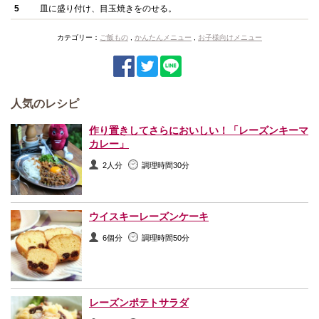
5
皿に盛り付け、目玉焼きをのせる。
カテゴリー：
ご飯もの
,
かんたんメニュー
,
お子様向けメニュー
人気のレシピ
作り置きしてさらにおいしい！「レーズンキーマ
カレー」
2人分
調理時間30分
ウイスキーレーズンケーキ
6個分
調理時間50分
レーズンポテトサラダ