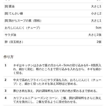
[B] 醤油
大さじ1
[B] てんさい糖
小さじ2
[B] 鶏がらスープの素（顆粒）
大さじ1
おろしにんにく（チューブ）
5cm
サラダ油
大さじ1強
卵（目玉焼き）
2個
作り方
1
ネギはキッチンはさみで葉の方から4～5cmの切り込みを6～8箇所入
れ、細かく刻む。根のところまで切り込みを入れながら、ネギを細か
く切る。
2
中火で温めたフライパンにサラダ油を入れ、おろしにんにく（チュー
ブ）と、細かく切ったネギを加え30秒ほど炒める。
3
豚ひき肉を加え、[A]の調味料を入れて肉の色が変わるまで炒める。
4
カリフォルニア·レーズンとコーン、ご飯、[B]の調味料をさらに加え
て火を強火にし、ご飯を切るように混ぜ合わせる。