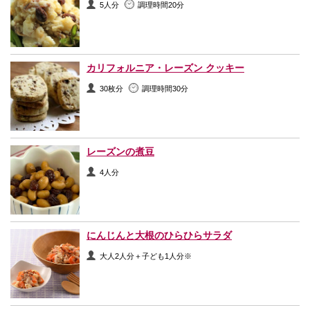
5人分
調理時間20分
カリフォルニア・レーズン クッキー
30枚分
調理時間30分
レーズンの煮豆
4人分
にんじんと大根のひらひらサラダ
大人2人分＋子ども1人分※