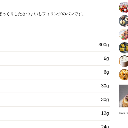
］
ほっくりしたさつまいもフィリングのパンです。
300g
6g
6g
30g
30g
12g
Tw
24g