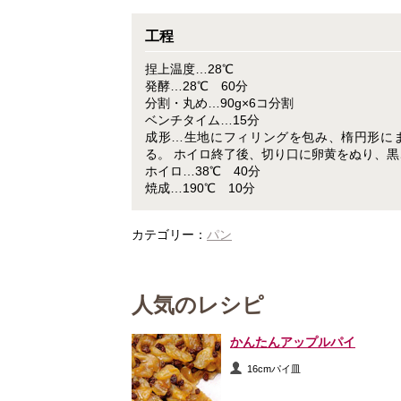
工程
捏上温度…28℃
発酵…28℃ 60分
分割・丸め…90g×6コ分割
ベンチタイム…15分
成形…生地にフィリングを包み、楕円形に
る。 ホイロ終了後、切り口に卵黄をぬり、
ホイロ…38℃ 40分
焼成…190℃ 10分
カテゴリー：
パン
人気のレシピ
かんたんアップルパイ
16cmパイ皿