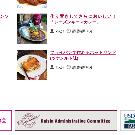
ンソ
作り置きしてさらにおいしい！
「レーズンキーマカレー」
2人分
調理時間30分
フライパンで作れるホットサンド
(ツナメルト味)
1人分
調理時間10分