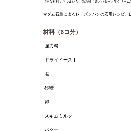
［主な材料：さつまいも／強力粉／卵／バター／生クリーム
マダム石島によるレーズンパンの応用レシピ。
材料（6コ分）
強力粉
ドライイースト
塩
砂糖
卵
スキムミルク
バター