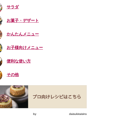
サラダ
お菓子・デザート
かんたんメニュー
お子様向けメニュー
便利な使い方
その他
eets by daisukiraisins