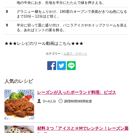
地の中央におき、生地を半分にたたんで縁を押さえる。
8
グラニュー糖をふりかけ、180度のオーブンで表面がきつね色になる
まで10分～12分ほど焼く。
9
半分に切って皿に盛り付け、バニラアイスやホイップクリームを添え
る。あればミントの葉を飾る。
★★★レシピのリール動画はこちら★★★
カテゴリー：
お菓子・デザート
人気のレシピ
レーズンが入ったポーランド料理♩ビゴス
3〜4人分
調理時間5時間程度
材料３つ「アイスとＨⅯでレンチン！レーズン蒸