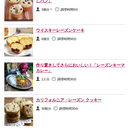
しパン」
3個分＊
調理時間8分
ウイスキーレーズンケーキ
6個分
調理時間50分
作り置きしてさらにおいしい！「レーズンキーマ
カレー」
2人分
調理時間30分
カリフォルニア・レーズン クッキー
30枚分
調理時間30分