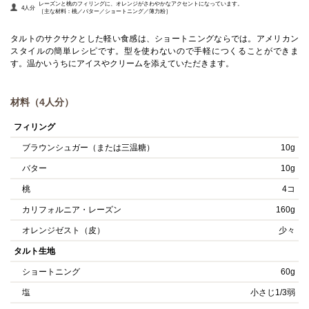
レーズンと桃のフィリングに、オレンジがさわやかなアクセントになっています。
4人分
［主な材料：桃／バター／ショートニング／薄力粉］
タルトのサクサクとした軽い食感は、ショートニングならでは。アメリカン
スタイルの簡単レシピです。型を使わないので手軽につくることができま
す。温かいうちにアイスやクリームを添えていただきます。
材料（4人分）
フィリング
ブラウンシュガー（または三温糖）
10g
バター
10g
桃
4コ
カリフォルニア・レーズン
160g
オレンジゼスト（皮）
少々
タルト生地
ショートニング
60g
塩
小さじ1/3弱