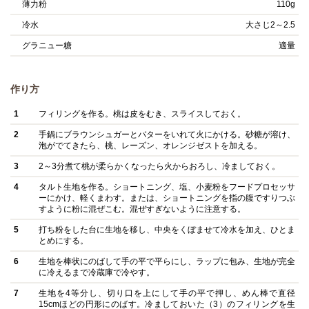
薄力粉
110g
冷水
大さじ2～2.5
グラニュー糖
適量
作り方
1
フィリングを作る。桃は皮をむき、スライスしておく。
2
手鍋にブラウンシュガーとバターをいれて火にかける。砂糖が溶け、
泡がでてきたら、桃、レーズン、オレンジゼストを加える。
3
2～3分煮て桃が柔らかくなったら火からおろし、冷ましておく。
4
タルト生地を作る。ショートニング、塩、小麦粉をフードプロセッサ
ーにかけ、軽くまわす。または、ショートニングを指の腹ですりつぶ
すように粉に混ぜこむ。混ぜすぎないように注意する。
5
打ち粉をした台に生地を移し、中央をくぼませて冷水を加え、ひとま
とめにする。
6
生地を棒状にのばして手の平で平らにし、ラップに包み、生地が完全
に冷えるまで冷蔵庫で冷やす。
7
生地を4等分し、切り口を上にして手の平で押し、めん棒で直径
15cmほどの円形にのばす。冷ましておいた（3）のフィリングを生