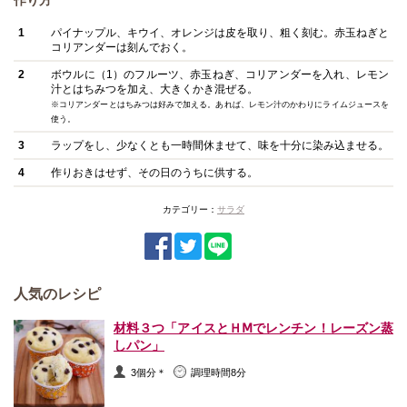
作り方
1
パイナップル、キウイ、オレンジは皮を取り、粗く刻む。赤玉ねぎと
コリアンダーは刻んでおく。
2
ボウルに（1）のフルーツ、赤玉ねぎ、コリアンダーを入れ、レモン
汁とはちみつを加え、大きくかき混ぜる。
※コリアンダーとはちみつは好みで加える。あれば、レモン汁のかわりにライムジュースを
使う。
3
ラップをし、少なくとも一時間休ませて、味を十分に染み込ませる。
4
作りおきはせず、その日のうちに供する。
カテゴリー：
サラダ
人気のレシピ
材料３つ「アイスとＨⅯでレンチン！レーズン蒸
しパン」
3個分＊
調理時間8分