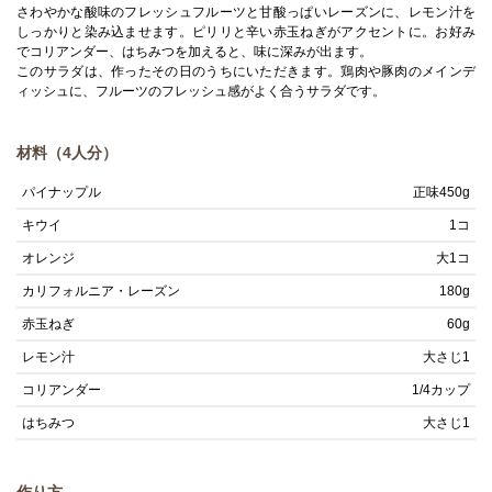
さわやかな酸味のフレッシュフルーツと甘酸っぱいレーズンに、レモン汁を
しっかりと染み込ませます。ピリリと辛い赤玉ねぎがアクセントに。お好み
でコリアンダー、はちみつを加えると、味に深みが出ます。
このサラダは、作ったその日のうちにいただきます。鶏肉や豚肉のメインデ
ィッシュに、フルーツのフレッシュ感がよく合うサラダです。
材料（4人分）
パイナップル
正味450g
キウイ
1コ
オレンジ
大1コ
カリフォルニア・レーズン
180g
赤玉ねぎ
60g
レモン汁
大さじ1
コリアンダー
1/4カップ
はちみつ
大さじ1