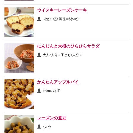
ウイスキーレーズンケーキ
6個分
調理時間50分
にんじんと大根のひらひらサラダ
大人2人分＋子ども1人分※
かんたんアップルパイ
16cmパイ皿
レーズンの煮豆
4人分