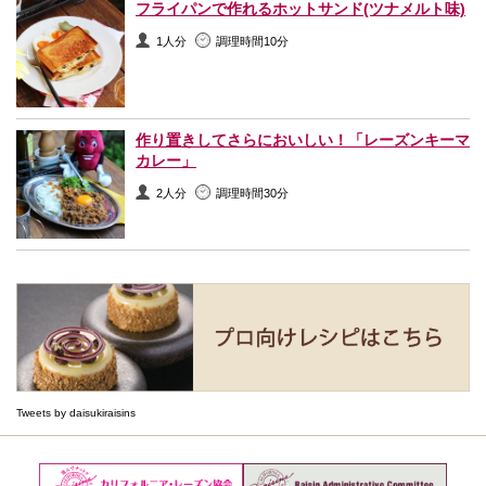
フライパンで作れるホットサンド(ツナメルト味)
1人分
調理時間10分
作り置きしてさらにおいしい！「レーズンキーマ
カレー」
2人分
調理時間30分
Tweets by daisukiraisins