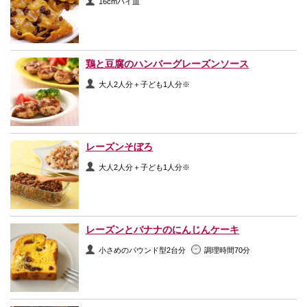
16cmパイ皿
鶏と豆腐のハンバーグレーズンソース
大人2人分＋子ども1人分※
レーズンそぼろ
大人2人分＋子ども1人分※
レーズンとバナナのにんじんケーキ
小さめのパウンド型2台分
調理時間70分