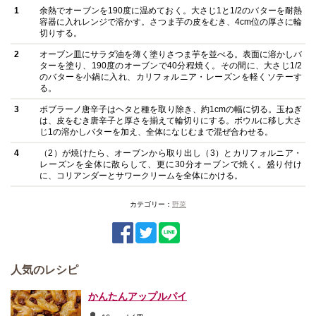
1
余熱でオーブンを190度に温めておく。大さじ1と1/2のバターを耐熱
容器に入れレンジで溶かす。さつま芋の皮をむき、4cm位の厚さに輪
切りする。
2
オーブン皿にサラダ油を薄く塗りさつま芋を並べる。表面に溶かしバ
ターを塗り、190度のオーブンで40分程焼く。その間に、大さじ1/2
のバターを小鍋に入れ、カリフォルニア・レーズンを軽くソテーす
る。
3
ポブラーノ唐辛子はヘタと種を取り除き、約1cmの幅に切る。玉ねぎ
は、皮をむき唐辛子と厚さを揃えて輪切りにする。ボウルに移し大さ
じ1の溶かしバターを加え、全体になじむまで混ぜ合わせる。
4
（2）が焼けたら、オーブンから取り出し（3）とカリフォルニア・
レーズンを全体に散らして、更に30分オーブンで焼く。盛り付け
に、コリアンダーとサワークリームを全体にかける。
カテゴリー：
野菜
人気のレシピ
かんたんアップルパイ