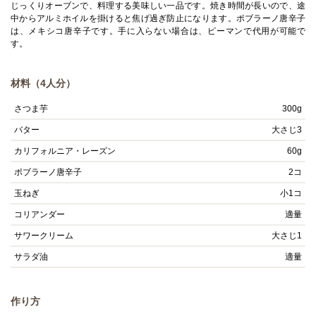
じっくりオーブンで、料理する美味しい一品です。焼き時間が長いので、途
中からアルミホイルを掛けると焦げ過ぎ防止になります。ポブラーノ唐辛子
は、メキシコ唐辛子です。手に入らない場合は、ピーマンで代用が可能で
す。
材料（4人分）
さつま芋
300g
バター
大さじ3
カリフォルニア・レーズン
60g
ポブラーノ唐辛子
2コ
玉ねぎ
小1コ
コリアンダー
適量
サワークリーム
大さじ1
サラダ油
適量
作り方