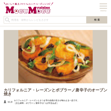
menu
カリフォルニア・レーズンとポブラーノ唐辛子のオーブン
焼き
カリフォルニア・レーズンとさつま芋の自然の甘さが味わえる一品です。
4人分
［主な材料：ポブラーノ唐辛子/さつま芋/玉ねぎ］