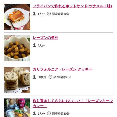
フライパンで作れるホットサンド(ツナメルト味)
1人分
調理時間10分
レーズンの煮豆
4人分
カリフォルニア・レーズン クッキー
30枚分
調理時間30分
作り置きしてさらにおいしい！「レーズンキーマ
カレー」
2人分
調理時間30分