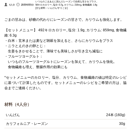
いつものごまあえに刻んだレーズンで自然な甘さをプラス。
58キロカロリー, 塩分: 0.7g, カリウム: 216mg, 食物繊維: 1.9g
4人分
調理時間5分
[主な材料：いんげん/すりごま]
ごまの甘みは、砂糖の代わりにレーズンの甘さで。カリウムも強化します。
【セットメニュー】 492キロカロリー, 塩分: 1.9g, カリウム: 859mg, 食物繊
維: 6.3g
・白米：玄米または麦など雑穀を加えると、さらにカリウムをプラス
・ニラとえのきの卵とじ：
生姜をきかせることで、薄味でも美味しさが引き立ち減塩に
・フルーツヨーグルト：
いつものフルーツヨーグルトにレーズンを加えて、カリウムを強化。
食物繊維も増え、整腸作用の効果にも
*セットメニューのカロリー、塩分、カリウム、食物繊維の値は特定のレシピ
に基づいて計算したものです。セットメニューのレシピをご希望の方は、協
会までご連絡ください。
材料（4人分）
いんげん
24本 (160g)
カリフォルニア・レーズン
30g