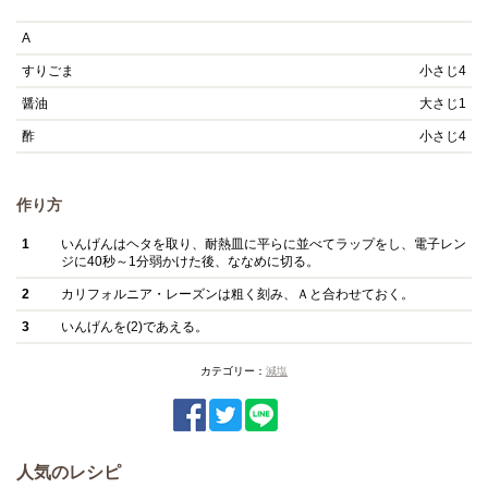
A
すりごま
小さじ4
醤油
大さじ1
酢
小さじ4
作り方
1
いんげんはヘタを取り、耐熱皿に平らに並べてラップをし、電子レン
ジに40秒～1分弱かけた後、ななめに切る。
2
カリフォルニア・レーズンは粗く刻み、Ａと合わせておく。
3
いんげんを(2)であえる。
カテゴリー：
減塩
人気のレシピ