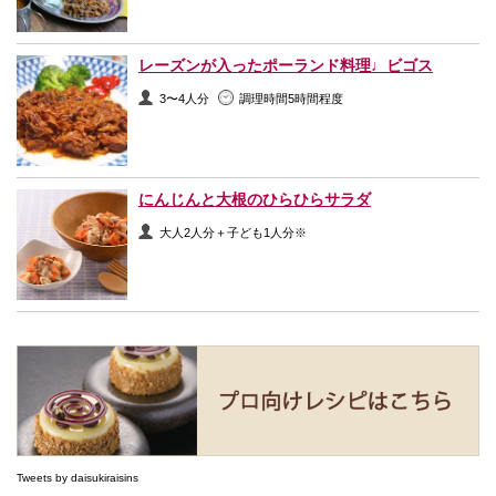
レーズンが入ったポーランド料理♩ビゴス
3〜4人分
調理時間5時間程度
にんじんと大根のひらひらサラダ
大人2人分＋子ども1人分※
Tweets by daisukiraisins