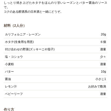
しっとり焼き上げたホタテをほんのり甘いレーズンとバター醤油のソース
で。
コクのある醇酒系の日本酒と一緒にどうぞ。
材料（2人分）
カリフォルニア・レーズン
20g
ホタテ(生食用を用意)
６個
付け合わせの野菜(ズッキーニや茄子)
適量
塩・コショウ
少々
小麦粉
適量
バター
10g
醤油
小さじ1
レモン汁
お好みで数滴
ベビーリーフ
適量
作り方