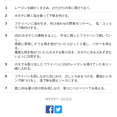
1
レーズンを細かくきざみ、ひたひたの水に浸けておく。
2
ホタテに軽く塩を振って下味を付ける。
3
フライパンに油を引き、付け合わせの野菜をソテーし、 塩・コショ
ウで味付けする。
4
(2)のホタテに小麦粉をまぶし、中火に熱したフライパンで焼いてい
く。
表面に美味しそうな焼き色がついたらひっくり返し、バターを加え
る。
裏面も焼き色がついたらホタテを取り出す。ホタテに火を入れすぎな
いように注意する。
5
ホタテを取り出したフライパンに(1)のレーズンを浸けていた水と一
緒に入れる。
6
フライパンを回しながら火にかけ、少しとろみをつける。醤油とレモ
ンで味つけをし、塩で味を調えソースにする。
7
皿に(4)を盛り付け(6)を回しかけ、彩りにベビーリーフを添える。
カテゴリー：
魚介料理