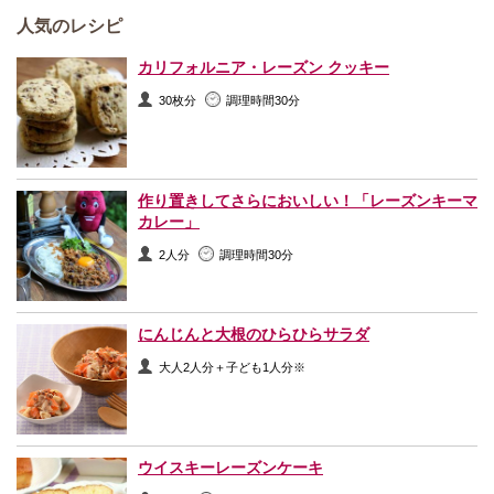
人気のレシピ
カリフォルニア・レーズン クッキー
30枚分
調理時間30分
作り置きしてさらにおいしい！「レーズンキーマ
カレー」
2人分
調理時間30分
にんじんと大根のひらひらサラダ
大人2人分＋子ども1人分※
ウイスキーレーズンケーキ