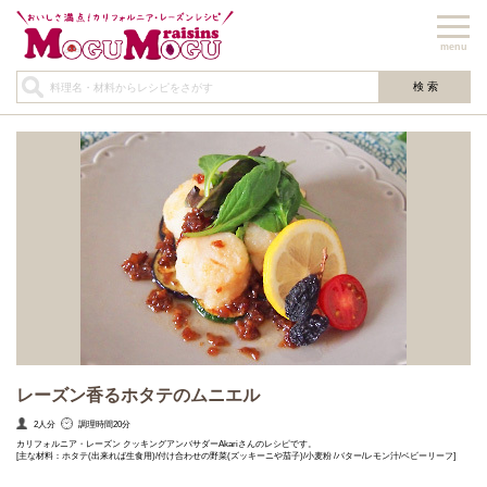
menu
レーズン香るホタテのムニエル
2人分
調理時間20分
カリフォルニア・レーズン クッキングアンバサダーAkariさんのレシピです。
[主な材料：ホタテ(出来れば生食用)/付け合わせの野菜(ズッキーニや茄子)/小麦粉 /バター/レモン汁/ベビーリーフ]