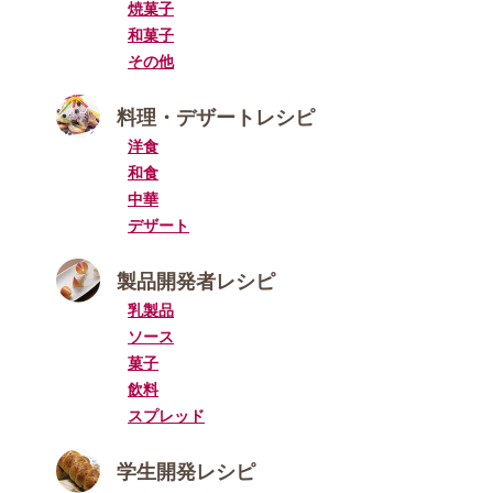
焼菓子
和菓子
その他
料理・デザートレシピ
洋食
和食
中華
デザート
製品開発者レシピ
乳製品
ソース
菓子
飲料
スプレッド
学生開発レシピ