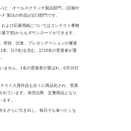
ン)と「オールスクラッチ製品部門」(店舗や
チ 製法の作品)の計3部門です。
項、および応募用紙についてはコンテスト事務
サイト(本ページ最下部)からもダウンロードができます。
ます。実技、試食、プレゼンテーションの審査
名、計2名)を含む、計10名の受賞者が選
す。
ません。1名の受賞者が選ばれ、6月10日
ンテスト入賞作品も次々に商品化され、受賞
されています。発売以降、定番商品となり
います。
性をさらに引き出し、毎日でも食べたくな