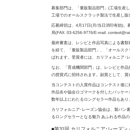
募集部門は、「量販製品部門」(工場生産し
工場でのオールスクラッチ製法で生産し販売
応募締切は、4月17日(月/当日消印有効
局(FAX: 03-6256-9776/E-mail:
最終審査は、レシピと作品写真による書類審
を経て、「量販製品部門」、「オールスクラ
ばれます。受賞者には、カリフォルニア･レ
なお、「育成機関部門」は、レシピと作品提
の授賞式に招待されます。副賞として、賞金
当コンテストの入賞作品はコンテスト後に
作品名や協会ロゴマークを付したパッケー
数年以上にわたるロングセラー作品もあり
カリフォルニア･レーズン協会は、製パン
るロングセラーとなる魅力 あふれる作品
■第31回 カリフォルニア･レーズ