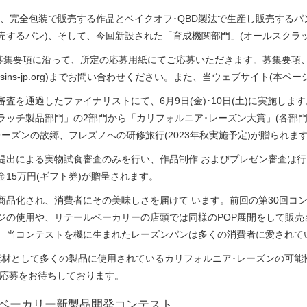
、完全包装で販売する作品とベイクオフ･QBD製法で生産し販売するパ
するパン)、そして、今回新設された「育成機関部門」(オールスクラッ
)。募集要項に沿って、所定の応募用紙にてご応募いただきます。募集要
 contest@raisins-jp.org)までお問い合わせください。また、当ウェブ
査を通過したファイナリストにて、6月9日(金)･10日(土)に実施し
ッチ製品部門」の2部門から「カリフォルニア･レーズン大賞」(各部門1
ーズンの故郷、フレズノへの研修旅行(2023年秋実施予定)が贈られま
出による実物試食審査のみを行い、作品制作 およびプレゼン審査は行い
15万円(ギフト券)が贈呈されます。
商品化され、消費者にその美味しさを届けて います。前回の第30回コ
ジの使用や、リテールベーカリーの店頭では同様のPOP展開をして販売
、当コンテストを機に生まれたレーズンパンは多くの消費者に愛されて
素材として多くの製品に使用されているカリフォルニア･レーズンの可能
の応募をお待ちしております。
ン ベーカリー新製品開発コンテスト